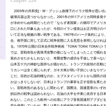
Chapter 226
2003年の共和党J・W・ブッシュ政権下のイラク戦争が思い
破壊兵器は見つからなかった。2001年の911アメリカ同時多発
が冷めやらぬ時期だったので「ならず者国家」の烙印でアメリ
口にされた印象もあったが、今回のイラン侵攻はお正月明けの
いて正当な根拠の薄い戦争である。1907年のハーグ条約により
合、相手国に対して正式に戦争状態に入る意思を表明しなけれ
る。1970年公開の日米合作戦争映画「TORA! TORA! TORA! 
では、宣戦布告が真珠湾攻撃の後になってしまったことで眠れ
覚めさせたかもしれないと、奇襲攻撃の成功を手放しで喜べな
山本五十六の神妙な面持ちが描かれた。トランプ大統領の言動
リカシーは全く感じられず、ガキ大将が弱い子供にいきなりゲ
じだ。目的が石油利権なのか、エプスタインリストから国民の
かはっきりしないが、日本はトランプの暴挙を正す役割を果た
い。宣戦布告のあるなしに関わらず、国際法、国連憲章のいず
的以外の戦争は認められない。石油の大半を中東に依存する日
れない。このところ欧州への出張にアラブ首長国連邦アブダビを経由
空を使用していたが、暫くは異なる経由地の航空会社を使わざ