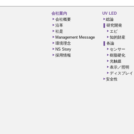
会社案内
UV LED
会社概要
総論
沿革
研究開発
社是
エピ
Management Message
知的財産
環境理念
各論
NS Story
センサー
採用情報
樹脂硬化
光触媒
表示／照明
ディスプレイ
安全性