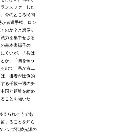
トランスファーした
た。今のところ民間
愚か者選手権、ロシ
続くのか？と想像す
に戦力を集中せざる
略の基本書孫子の
えにくいが、「兵は
」とか、「国を全う
あるので、愚か者二
れば、後者が圧倒的
得する千載一遇のチ
る中国と距離を縮め
なることを願いた
終えられそうであ
は留まることを知ら
Vランプ代替光源の