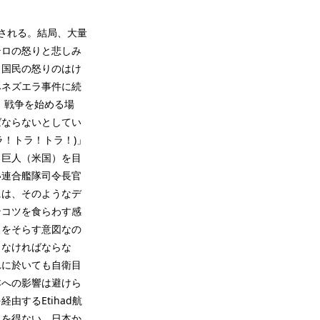
出される。結局、大量
テロの怒りと悲しみ
カ国民の怒りのはけ
ベネズエラ事件に続
、戦争を始める場
ばならないとしてい
(トラ！トラ！トラ！)」
る巨人（米国）を目
い連合艦隊司令長官
には、そのようなデ
ンコツを食らわす感
目をそらす意図なの
さなければならな
れに於いても自衛目
本への影響は避けら
するEtihad航
るを得ない。日本か