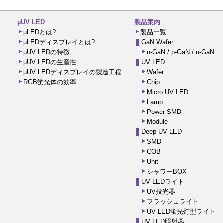
µUV LED
製品案内
µLEDとは?
製品一覧
µLEDディスプレイとは?
GaN Wafer
µUV LEDの特徴
n-GaN / p-GaN / u-GaN
µUV LEDの生産性
UV LED
µUV LEDディスプレイの製造工程
Wafer
RGB蛍光体の効率
Chip
Micro UV LED
Lamp
Power SMD
Module
Deep UV LED
SMD
COB
Unit
シャワーBOX
UV LEDライト
UV投光器
フラッシュライト
UV LED蛍光灯型ライト
UV LED照射器