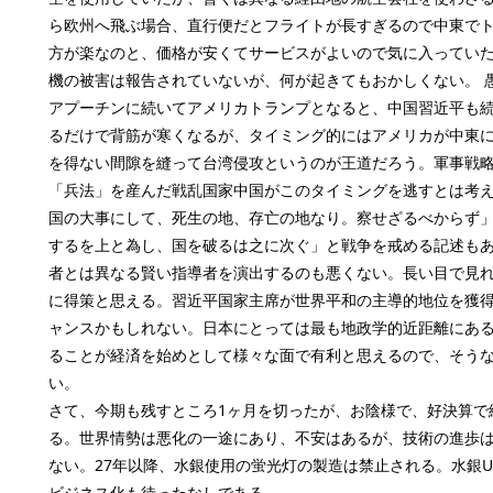
ら欧州へ飛ぶ場合、直行便だとフライトが長すぎるので中東で
方が楽なのと、価格が安くてサービスがよいので気に入ってい
機の被害は報告されていないが、何が起きてもおかしくない。 
アプーチンに続いてアメリカトランプとなると、中国習近平も
るだけで背筋が寒くなるが、タイミング的にはアメリカが中東
を得ない間隙を縫って台湾侵攻というのが王道だろう。軍事戦
「兵法」を産んだ戦乱国家中国がこのタイミングを逃すとは考
国の大事にして、死生の地、存亡の地なり。察せざるべからず
するを上と為し、国を破るは之に次ぐ」と戦争を戒める記述も
者とは異なる賢い指導者を演出するのも悪くない。長い目で見
に得策と思える。習近平国家主席が世界平和の主導的地位を獲
ャンスかもしれない。日本にとっては最も地政学的近距離にあ
ることが経済を始めとして様々な面で有利と思えるので、そう
い。
さて、今期も残すところ1ヶ月を切ったが、お陰様で、好決算で
る。世界情勢は悪化の一途にあり、不安はあるが、技術の進歩
ない。27年以降、水銀使用の蛍光灯の製造は禁止される。水銀U
ビジネス化も待ったなしである。