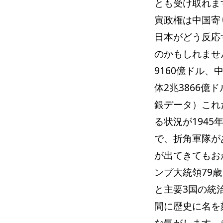
とも受け取れま
寅政権は中国寄
日本がどう反応
のかもしれませ
9160億ドル、
体2兆3866億
銀データ）これ
る状況が194
で、折角軍隊が
が出てきてもお
ンプ大統領79
と主要3国の統
間に歴史に名を
な気がします。