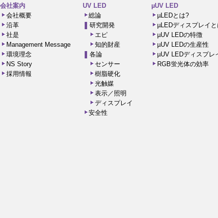
会社案内
UV LED
µUV LED
会社概要
総論
µLEDとは?
沿革
研究開発
µLEDディスプレイと
社是
エピ
µUV LEDの特徴
Management Message
知的財産
µUV LEDの生産性
環境理念
各論
µUV LEDディスプ
NS Story
センサー
RGB蛍光体の効率
採用情報
樹脂硬化
光触媒
表示／照明
ディスプレイ
安全性