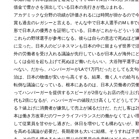
借金で豊かさを演出している日本の先行きが危ぶまれる。
アカデミックな分野の功績が評価されるには時間が掛かるので
賞も過去のレガシーと言える。そんな中で日本人選手のMＬBで
形で日本人の優秀さを証明している。日本がこれからどういう
これらの野球選手が参考になる。彼らは自らの意志で死ぬほど
に立った。日本人のビジネスマンも日本の中に留まらず世界で
外の労働者を受け入れる議論が先行しているが日本人が海外に
しくは会社を起ち上げて死ぬほど働いたらいい。大谷翔平選手
べない。だから、ハンバーガーがLAで1万円だったとしても文
治は、日本の物価が安いから高くする。結果、働く人々の給与
転倒な議論になっている。根本にあるのは、日本人労働者の労
ってハンバーガーを提供するスピードが2倍ならお店の売り上げ
代も2倍になるが、ハンバーガーの値段だけ高くしてどうしてア
る？値上げに消費者が嫌気して売上が減るだけだ。ただし客は2
本は働き方改革だのワークライフバランスだの働かなくてよい
して従業員を甘やかし過ぎた。休日を増やしても構わないが、
を高める議論が必要だ。長期産休も大いに結構。そうすれば子
あ、その穴を埋めるために周りの従業員の生産性はどうやって