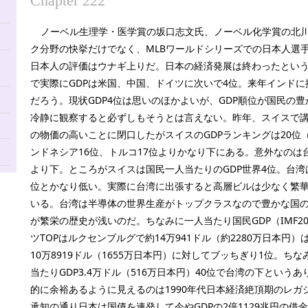
Chapter 222
ノーベル生理学・医学賞の坂口志文氏、ノーベル化学賞の北
ク分野の快挙だけでなく、MLBワールドシリーズでの日本人選
日本人の評価はウナギ上りだ。日本の経済発展は終わったとい
で実際にGDPは米国、中国、ドイツに次いで4位。来年インド
だろう。現状GDP4位は思いのほかよいが、GDP順位が国民の
冷静に観察すると必ずしもそうとは言えない。昨年、スイスで
の物価の高いことに閉口したがスイスのGDPランキングは20位（I
ンドネシア16位、トルコ17位よりかなり下にある。意外なのは
より下。ところがスイスは国民一人当たりのGDP世界4位。台湾は
位とかなり低い。実際に台湾に出張すると高層ビルは少なく繁
いる。台湾は半導体の世界生産がトップクラスなので豊かな国
が繁栄の歴史が浅いのだ。ちなみに一人当たり国民GDP（IMF2
ツTOPはルクセンブルグで約14万941ドル（約2280万日本円
10万8919ドル（1655万日本円）に対してブッちぎり1位。ち
当たりGDP3.4万ドル（516万日本円）40位で台湾の下という
的に余裕あるように見えるのは1990年代日本経済絶頂期のレガ
承知の通り日本は国債を連発して今やGDPの2倍1129兆円の借