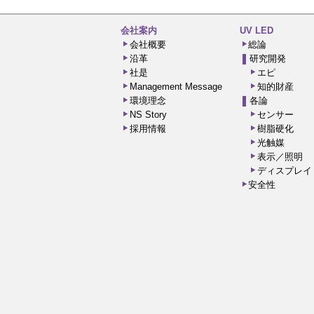
会社案内
UV LED
会社概要
総論
沿革
研究開発
社是
エピ
Management Message
知的財産
環境理念
各論
NS Story
センサー
採用情報
樹脂硬化
光触媒
表示／照明
ディスプレイ
安全性