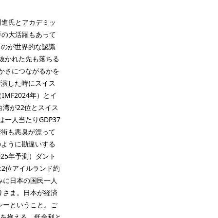
川進氏とアカデミッ
手の大活躍もあって
うのが世界的な認識
に抜かれた先も落ちる
豊かさにつながるかを
講演した時にスイス
MF2024年）とイ
台湾が22位とスイス
一人当たりGDP37
華街も悪臭が漂って
のように勘違いする
025年予測）ダント
）は2位アイルランド約
なみに日本の国民一人
ありさま。日本が経済
シーということ。ご
金を抱える。低金利と