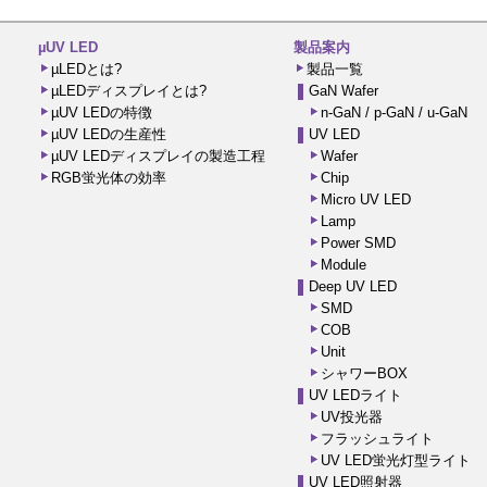
µUV LED
製品案内
µLEDとは?
製品一覧
µLEDディスプレイとは?
GaN Wafer
µUV LEDの特徴
n-GaN / p-GaN / u-GaN
µUV LEDの生産性
UV LED
µUV LEDディスプレイの製造工程
Wafer
RGB蛍光体の効率
Chip
Micro UV LED
Lamp
Power SMD
Module
Deep UV LED
SMD
COB
Unit
シャワーBOX
UV LEDライト
UV投光器
フラッシュライト
UV LED蛍光灯型ライト
UV LED照射器