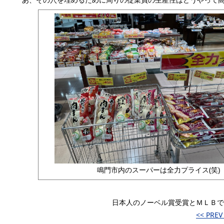
鳴門市内のスーパーは全力プライス(笑)
日本人のノーベル賞受賞とＭＬＢで
<< PRE