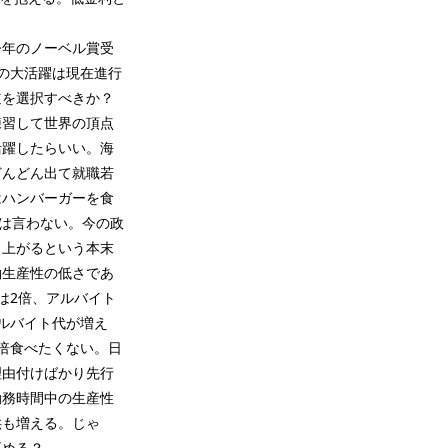
今年のノーベル賞受
の大活躍は現在進行
道を選択すべきか？
練習して世界の頂点
活躍したらいい。海
どんどん出て就職若
はハンバーガーを食
句は言わない。今の政
も上がるという本末
働生産性の低さであ
は2倍、アルバイト
ルバイト代が増え
倍食べたくない。日
理由付けばかり先行
勤務時間中の生産性
供も増える。じゃ
高める？