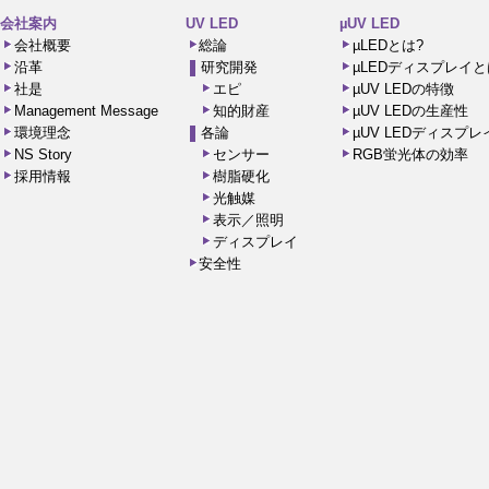
会社案内
UV LED
µUV LED
会社概要
総論
µLEDとは?
沿革
研究開発
µLEDディスプレイと
社是
エピ
µUV LEDの特徴
Management Message
知的財産
µUV LEDの生産性
環境理念
各論
µUV LEDディスプ
NS Story
センサー
RGB蛍光体の効率
採用情報
樹脂硬化
光触媒
表示／照明
ディスプレイ
安全性