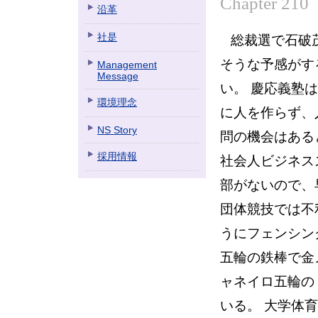
Chapter 210
沿革
総裁選で石破
社是
そうな予感がす
Management
Message
い。 慶応義塾
環境理念
に人を作らず、
NS Story
問の機会はある
採用情報
社会人ビジネス
部がないので、
団体競技では不
うにフェンシン
五輪の鉄棒で金
ャネイロ五輪の
いる。 大学体