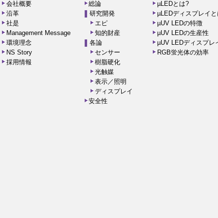
会社概要
総論
µLEDとは?
沿革
研究開発
µLEDディスプレイと
社是
エピ
µUV LEDの特徴
Management Message
知的財産
µUV LEDの生産性
環境理念
各論
µUV LEDディスプ
NS Story
センサー
RGB蛍光体の効率
採用情報
樹脂硬化
光触媒
表示／照明
ディスプレイ
安全性