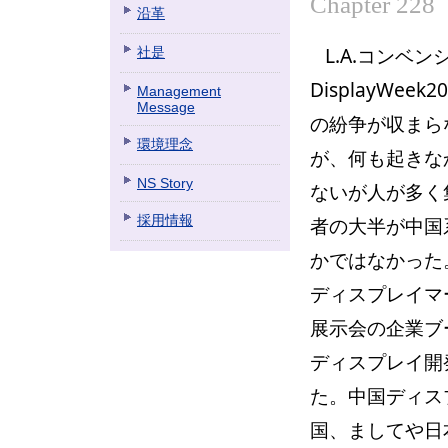
Chapter 228
沿革
L.A.コンベ
社是
DisplayWe
Management
Message
の紛争が収まら
環境理念
が、何も起きな
NS Story
ないが人が多く
採用情報
者の大半が中国
かではなかった
ディスプレイマ
展示会の企業ブ
ディスプレイ開
た。中国ディス
国、ましてや日